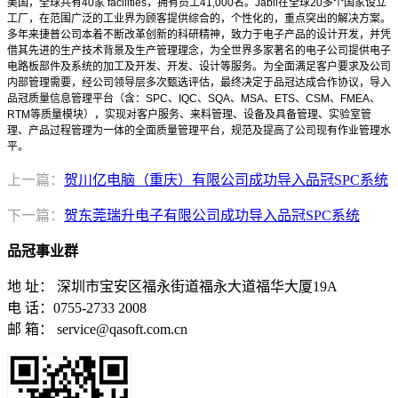
美国，全球共有40家 facilities，拥有员工41,000名。Jabil在全球20多个国家设立
工厂，在范围广泛的工业界为顾客提供综合的，个性化的，重点突出的解决方案。
多年来捷普公司本着不断改革创新的科研精神，致力于电子产品的设计开发，并凭
借其先进的生产技术背景及生产管理理念，为全世界多家著名的电子公司提供电子
电路板部件及系统的加工及开发、开发、设计等服务。为全面满足客户要求及公司
内部管理需要，经公司领导层多次甄选评估，最终决定于品冠达成合作协议，导入
品冠质量信息管理平台（含：SPC、IQC、SQA、MSA、ETS、CSM、FMEA、
RTM等质量模块），实现对客户服务、来料管理、设备及具备管理、实验室管
理、产品过程管理为一体的全面质量管理平台，规范及提高了公司现有作业管理水
平。
上一篇：
贺川亿电脑（重庆）有限公司成功导入品冠SPC系统
下一篇：
贺东莞瑞升电子有限公司成功导入品冠SPC系统
品冠事业群
地 址： 深圳市宝安区福永街道福永大道福华大厦19A
电 话：0755-2733 2008
邮 箱： service@qasoft.com.cn