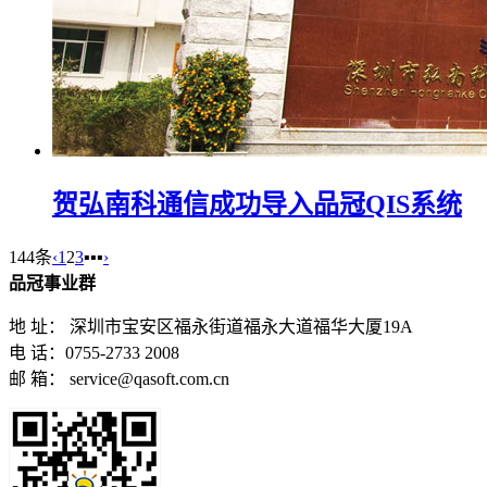
贺弘南科通信成功导入品冠QIS系统
144条
‹
1
2
3
▪▪▪
›
品冠事业群
地 址： 深圳市宝安区福永街道福永大道福华大厦19A
电 话：0755-2733 2008
邮 箱： service@qasoft.com.cn